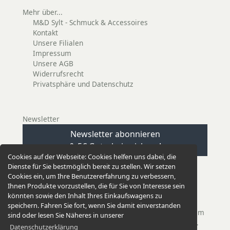
Mehr über...
M&D Sylt - Schmuck & Accessoires
Kontakt
Unsere Filialen
Impressum
Unsere AGB
Widerrufsrecht
Privatsphäre und Datenschutz
Newsletter
Newsletter abonnieren
& 5€ Gutschein sichern!
Cookies auf der Webseite:
Cookies helfen uns dabei, die
Dienste für Sie bestmöglich bereit zu stellen. Wir setzen
Cookies ein, um Ihre Benutzererfahrung zu verbessern,
Ihnen Produkte vorzustellen, die für Sie von Interesse sein
könnten sowie den Inhalt Ihres Einkaufswagens zu
EINKAUFEN GANZ EINFACH
speichern. Fahren Sie fort, wenn Sie damit einverstanden
Unsere Versandkosten betragen nur 2,95 €. Bei einem
sind oder lesen Sie Näheres in unserer
Einkauf ab 50,00 € versenden wir versandkostenfrei.
Datenschutzerklärung