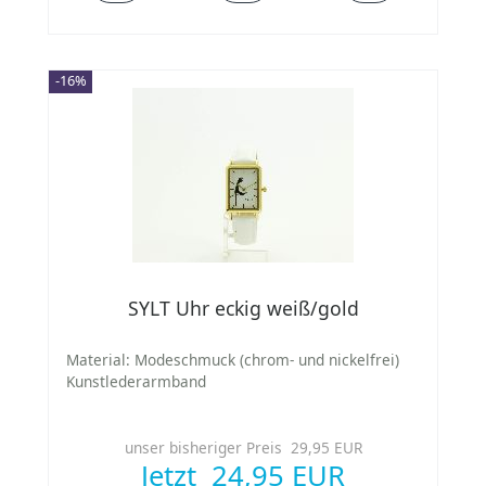
-16%
SYLT Uhr eckig weiß/gold
Material: Modeschmuck (chrom- und nickelfrei)
Kunstlederarmband
unser bisheriger Preis 29,95 EUR
Jetzt 24,95 EUR