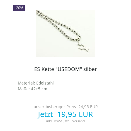
-20%
ES Kette "USEDOM" silber
Material: Edelstahl
Maße: 42+5 cm
unser bisheriger Preis 24,95 EUR
Jetzt 19,95 EUR
inkl. MwSt.,
zzgl.
Versand