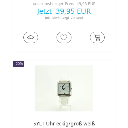
unser bisheriger Preis 49,95 EUR
Jetzt 39,95 EUR
inkl. MwSt.,
zzgl.
Versand
-20%
SYLT Uhr eckig/groß weiß