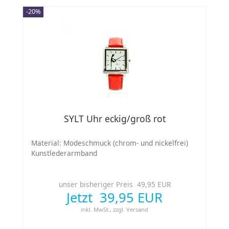
-20%
SYLT Uhr eckig/groß rot
Material: Modeschmuck (chrom- und nickelfrei)
Kunstlederarmband
unser bisheriger Preis 49,95 EUR
Jetzt 39,95 EUR
inkl. MwSt.,
zzgl.
Versand