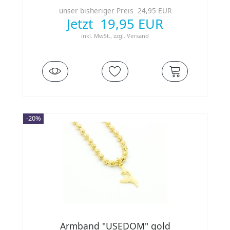
unser bisheriger Preis 24,95 EUR
Jetzt 19,95 EUR
inkl. MwSt.,
zzgl.
Versand
-20%
Armband "USEDOM" gold