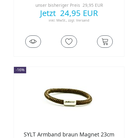
unser bisheriger Preis 29,95 EUR
Jetzt 24,95 EUR
inkl. MwSt.,
zzgl.
Versand
-16%
SYLT Armband braun Magnet 23cm