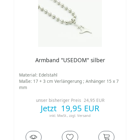
Armband "USEDOM" silber
Material: Edelstahl
Maße: 17 + 3 cm Verlängerung ; Anhänger 15 x 7
mm
unser bisheriger Preis 24,95 EUR
Jetzt 19,95 EUR
inkl. MwSt.,
zzgl.
Versand