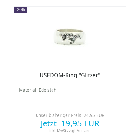
-20%
USEDOM-Ring "Glitzer"
Material: Edelstahl
unser bisheriger Preis 24,95 EUR
Jetzt 19,95 EUR
inkl. MwSt.,
zzgl.
Versand