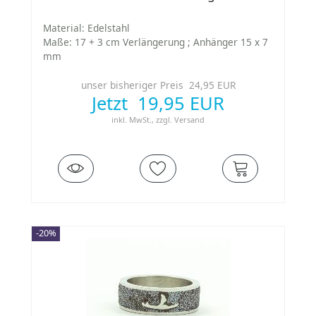
Material: Edelstahl
Maße: 17 + 3 cm Verlängerung ; Anhänger 15 x 7
mm
unser bisheriger Preis 24,95 EUR
Jetzt 19,95 EUR
inkl. MwSt.,
zzgl.
Versand
-20%