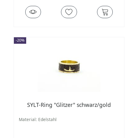
-20%
SYLT-Ring "Glitzer" schwarz/gold
Material: Edelstahl