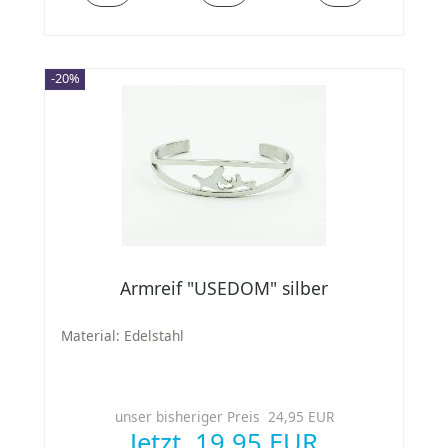
-20%
Armreif "USEDOM" silber
Material: Edelstahl
unser bisheriger Preis 24,95 EUR
Jetzt 19,95 EUR