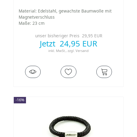
Material: Edelstahl, gewachste Baumwolle mit
Magnetverschluss
Maße: 23 cm
unser bisheriger Preis 29,95 EUR
Jetzt 24,95 EUR
inkl. MwSt.,
zzgl.
Versand
-16%