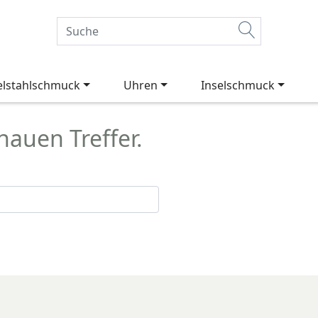
elstahlschmuck
Uhren
Inselschmuck
auen Treffer.