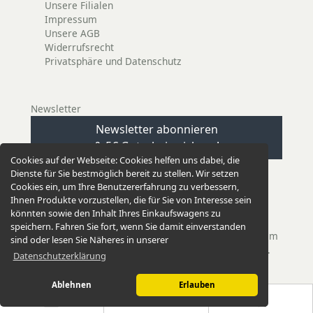
Unsere Filialen
Impressum
Unsere AGB
Widerrufsrecht
Privatsphäre und Datenschutz
Newsletter
Newsletter abonnieren
& 5€ Gutschein sichern!
Cookies auf der Webseite:
Cookies helfen uns dabei, die
Dienste für Sie bestmöglich bereit zu stellen. Wir setzen
Cookies ein, um Ihre Benutzererfahrung zu verbessern,
Ihnen Produkte vorzustellen, die für Sie von Interesse sein
könnten sowie den Inhalt Ihres Einkaufswagens zu
EINKAUFEN GANZ EINFACH
speichern. Fahren Sie fort, wenn Sie damit einverstanden
Unsere Versandkosten betragen nur 2,95 €. Bei einem
sind oder lesen Sie Näheres in unserer
Einkauf ab 50,00 € versenden wir versandkostenfrei.
Datenschutzerklärung
Ablehnen
Erlauben
M&D Sylt OHG Schmuck und Accessoires
© 2026 -