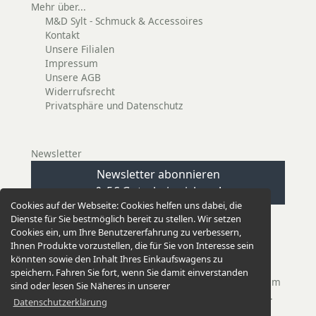
Mehr über...
M&D Sylt - Schmuck & Accessoires
Kontakt
Unsere Filialen
Impressum
Unsere AGB
Widerrufsrecht
Privatsphäre und Datenschutz
Newsletter
Newsletter abonnieren
& 5€ Gutschein sichern!
Cookies auf der Webseite:
Cookies helfen uns dabei, die
Dienste für Sie bestmöglich bereit zu stellen. Wir setzen
Cookies ein, um Ihre Benutzererfahrung zu verbessern,
Ihnen Produkte vorzustellen, die für Sie von Interesse sein
könnten sowie den Inhalt Ihres Einkaufswagens zu
EINKAUFEN GANZ EINFACH
speichern. Fahren Sie fort, wenn Sie damit einverstanden
Unsere Versandkosten betragen nur 2,95 €. Bei einem
sind oder lesen Sie Näheres in unserer
Einkauf ab 50,00 € versenden wir versandkostenfrei.
Datenschutzerklärung