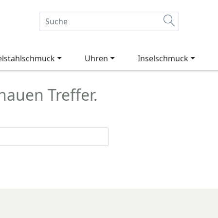
elstahlschmuck
Uhren
Inselschmuck
auen Treffer.