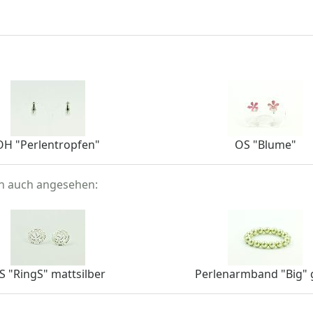
OH "Perlentropfen"
OS "Blume"
en auch angesehen:
S "RingS" mattsilber
Perlenarmband "Big" 