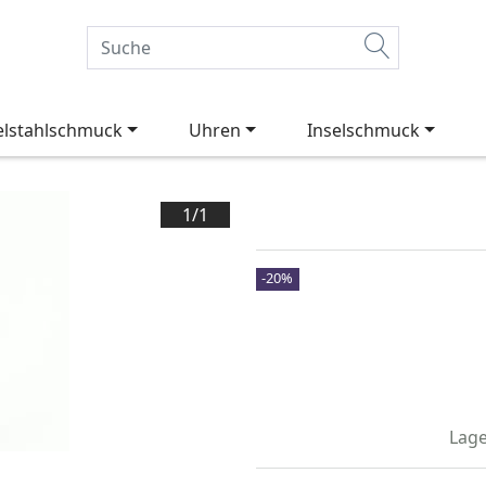
elstahlschmuck
Uhren
Inselschmuck
1/
1
-20%
Lage