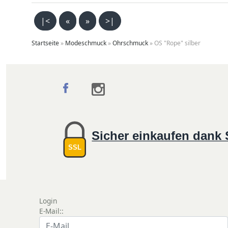
|<
«
»
>|
Startseite
»
Modeschmuck
»
Ohrschmuck
»
OS "Rope" silber
Sicher einkaufen dank
SSL
Login
E-Mail::