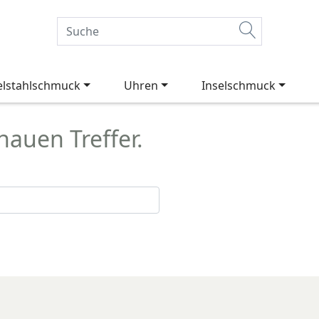
elstahlschmuck
Uhren
Inselschmuck
auen Treffer.