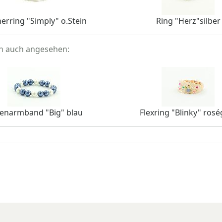
erring "Simply" o.Stein
Ring "Herz"silber
en auch angesehen:
lenarmband "Big" blau
Flexring "Blinky" rosé