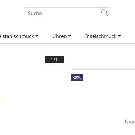
elstahlschmuck
Uhren
Inselschmuck
1/
1
-20%
Lage