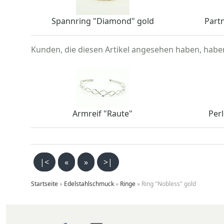
Spannring "Diamond" gold
Partn
Kunden, die diesen Artikel angesehen haben, hab
Armreif "Raute"
Per
|<
«
»
>|
Startseite
»
Edelstahlschmuck
»
Ringe
»
Ring "Nobless" gold