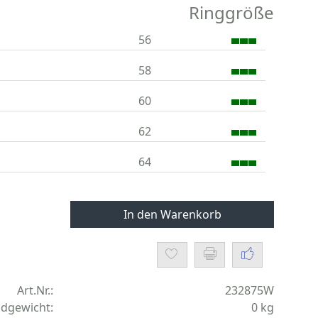
Ringgröße
56
58
60
62
64
In den Warenkorb
Art.Nr.:
232875W
dgewicht:
0
kg