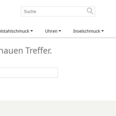
elstahlschmuck
Uhren
Inselschmuck
auen Treffer.