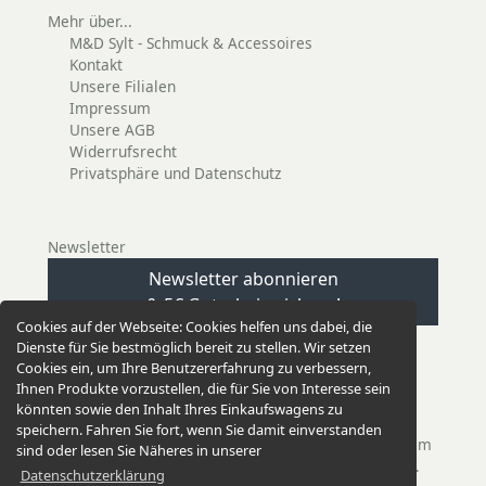
Mehr über...
M&D Sylt - Schmuck & Accessoires
Kontakt
Unsere Filialen
Impressum
Unsere AGB
Widerrufsrecht
Privatsphäre und Datenschutz
Newsletter
Newsletter abonnieren
& 5€ Gutschein sichern!
Cookies auf der Webseite:
Cookies helfen uns dabei, die
Dienste für Sie bestmöglich bereit zu stellen. Wir setzen
Cookies ein, um Ihre Benutzererfahrung zu verbessern,
Ihnen Produkte vorzustellen, die für Sie von Interesse sein
könnten sowie den Inhalt Ihres Einkaufswagens zu
EINKAUFEN GANZ EINFACH
speichern. Fahren Sie fort, wenn Sie damit einverstanden
Unsere Versandkosten betragen nur 2,95 €. Bei einem
sind oder lesen Sie Näheres in unserer
Einkauf ab 50,00 € versenden wir versandkostenfrei.
Datenschutzerklärung