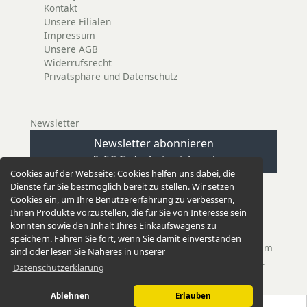
Kontakt
Unsere Filialen
Impressum
Unsere AGB
Widerrufsrecht
Privatsphäre und Datenschutz
Newsletter
Newsletter abonnieren
& 5€ Gutschein sichern!
Cookies auf der Webseite:
Cookies helfen uns dabei, die
Dienste für Sie bestmöglich bereit zu stellen. Wir setzen
Cookies ein, um Ihre Benutzererfahrung zu verbessern,
Ihnen Produkte vorzustellen, die für Sie von Interesse sein
könnten sowie den Inhalt Ihres Einkaufswagens zu
EINKAUFEN GANZ EINFACH
speichern. Fahren Sie fort, wenn Sie damit einverstanden
Unsere Versandkosten betragen nur 2,95 €. Bei einem
sind oder lesen Sie Näheres in unserer
Einkauf ab 50,00 € versenden wir versandkostenfrei.
Datenschutzerklärung
Ablehnen
Erlauben